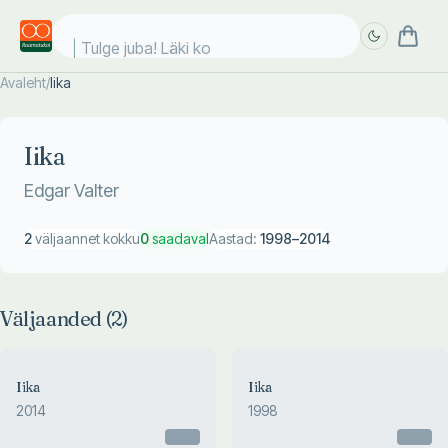
Tulge juba! Läki koo
Avaleht
/
Iika
Täpsem
Täpsem
otsing
otsing
Iika
Edgar Valter
2
väljaannet kokku
0
saadaval
Aastad:
1998
–
2014
Väljaanded (
2
)
Iika
Iika
2014
1998
Otsas
Otsas