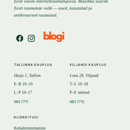
Eesti vanim internetiraamatupood. Maailma suurim
Eesti raamatute valik — uued, kasutatud ja
antikvaarsed raamatud.
TALLINNA KAUPLUS
VILJANDI KAUPLUS
Harju 1, Tallinn
Lossi 28, Viljandi
E–R 10–19
T–L 10–18
L–P 10–17
P–E suletud
683 7711
683 7712
KLIENDITUGI
Kohaletoimetamine