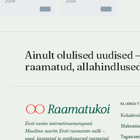
2009
2004
Otsas
Otsas
Ainult olulised uudised 
raamatud, allahindluse
KLIENDI
Kohaleto
Eesti vanim internetiraamatupood.
Maksmin
Maailma suurim Eesti raamatute valik —
Tagastam
uued, kasutatud ja antikvaarsed raamatud.