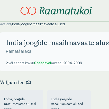
Avaleht
/
India joogide maailmavaate alused
Otsi täpsemalt
Otsi täpsemalt
India joogide maailmavaate alu
Ramatšaraka
2
väljaannet kokku
0
saadaval
Aastad:
2004
–
2009
Väljaanded (
2
)
India joogide
India joogide
maailmavaate alused
maailmavaate alused