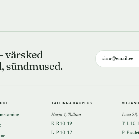
— värsked
d, sündmused.
TUGI
TALLINNA KAUPLUS
VILJAN
imetamine
Harju 1, Tallinn
Lossi 28,
E–R 10–19
T–L 10–
e
L–P 10–17
P–E sule
ine