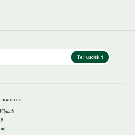
Telli uudiskiri
DI KAUPLUS
 Viljandi
18
tud