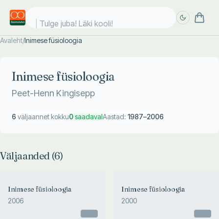
Tulge juba! Läki kooli!
Avaleht
/
Inimese füsioloogia
Täpsem
Täpsem
otsing
otsing
Inimese füsioloogia
Peet-Henn Kingisepp
6
väljaannet kokku
0
saadaval
Aastad:
1987
–
2006
Väljaanded (
6
)
Inimese füsioloogia
Inimese füsioloogia
2006
2000
Otsas
Otsas