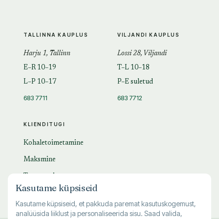
TALLINNA KAUPLUS
VILJANDI KAUPLUS
Harju 1, Tallinn
Lossi 28, Viljandi
E–R 10–19
T–L 10–18
L–P 10–17
P–E suletud
683 7711
683 7712
KLIENDITUGI
Kohaletoimetamine
Maksmine
Tagastamine
Kasutame küpsiseid
KKK
Kasutame küpsiseid, et pakkuda paremat kasutuskogemust,
analüüsida liiklust ja personaliseerida sisu. Saad valida,