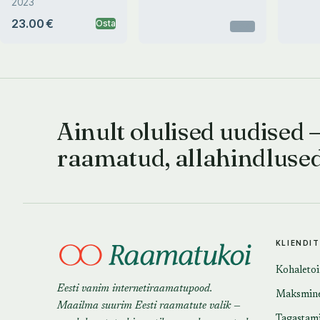
2023
23.00 €
Osta
Otsas
Ainult olulised uudised 
raamatud, allahindluse
KLIENDI
Kohaleto
Eesti vanim internetiraamatupood.
Maksmin
Maailma suurim Eesti raamatute valik —
Tagastam