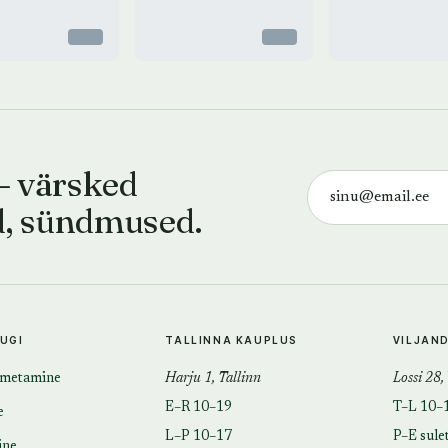
Otsas
Otsas
— värsked
d, sündmused.
TUGI
TALLINNA KAUPLUS
VILJAN
imetamine
Harju 1, Tallinn
Lossi 28,
E–R 10–19
T–L 10–
e
L–P 10–17
P–E sule
ine