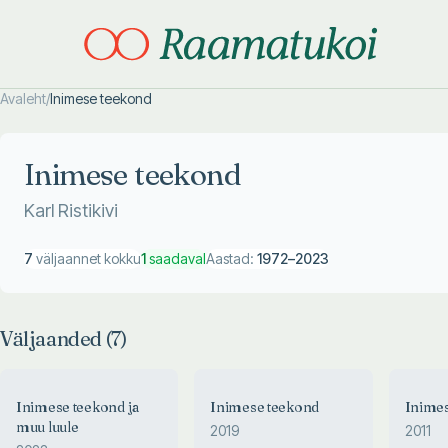
Avaleht
/
Inimese teekond
Otsi täpsemalt
Otsi täpsemalt
Inimese teekond
Karl Ristikivi
7
väljaannet kokku
1
saadaval
Aastad:
1972
–
2023
Väljaanded (
7
)
Inimese teekond ja
Inimese teekond
Inime
muu luule
2019
2011