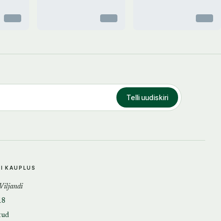
Otsas
Otsas
Otsas
Telli uudiskiri
DI KAUPLUS
 Viljandi
18
tud