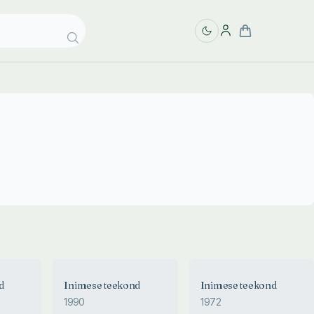
d
Inimese teekond
Inimese teekond
1990
1972