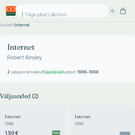
Tulge juba! Läki kool
Avaleht
/
Internet
Täpsem
Täpsem
otsing
otsing
Internet
Robert Ainsley
2
väljaannet kokku
1
saadaval
Aastad:
1996
–
1998
Väljaanded (
2
)
Internet
Internet
1998
1996
1.50 €
Osta
Otsas