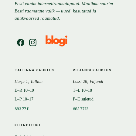
Eesti vanim internetiraamatupood. Maailma suurim
Eesti raamatute valik — uued, kasutatud ja
antikvaarsed raamatud.
TALLINNA KAUPLUS
VILJANDI KAUPLUS
Harju 1, Tallinn
Lossi 28, Viljandi
E–R 10–19
T–L 10–18
L–P 10–17
P–E suletud
683 7711
683 7712
KLIENDITUGI