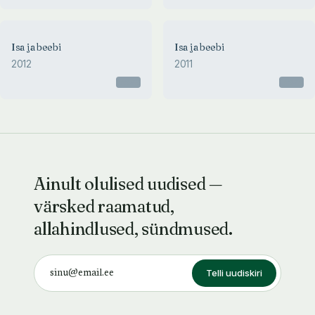
Isa ja beebi
Isa ja beebi
2012
2011
Otsas
Otsas
Ainult olulised uudised —
värsked raamatud,
allahindlused, sündmused.
Telli uudiskiri