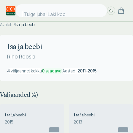
Tulge juba! Läki kooli
Avaleht
/
Isa ja beebi
Täpsem
Täpsem
otsing
otsing
Isa ja beebi
Riho Roosla
4
väljaannet kokku
0
saadaval
Aastad:
2011
–
2015
Väljaanded (
4
)
Isa ja beebi
Isa ja beebi
2015
2013
Otsas
Otsas