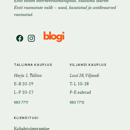
Eesti vanim internetiraamatupood. Maailma suurim
Eesti raamatute valik — uued, kasutatud ja antikvaarsed
raamatud.
TALLINNA KAUPLUS
VILJANDI KAUPLUS
Harju 1, Tallinn
Lossi 28, Viljandi
E–R 10–19
T–L 10–18
L–P 10–17
P–E suletud
683 7711
683 7712
KLIENDITUGI
Kohaletoimetamine