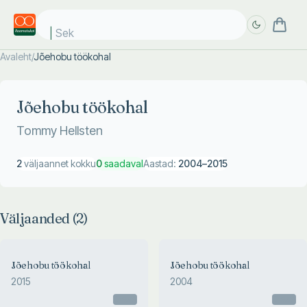
Seks
Avaleht
/
Jõehobu töökohal
Täpsem
Täpsem
otsing
otsing
Jõehobu töökohal
Tommy Hellsten
2
väljaannet kokku
0
saadaval
Aastad:
2004
–
2015
Väljaanded (
2
)
Jõehobu töökohal
Jõehobu töökohal
2015
2004
Otsas
Otsas