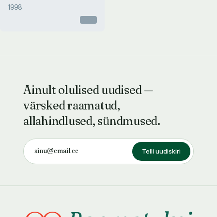
1998
Otsas
Ainult olulised uudised —
värsked raamatud,
allahindlused, sündmused.
Telli uudiskiri