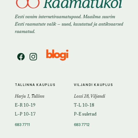
Eesti vanim internetiraamatupood. Maailma suurim
Eesti raamatute valik — uued, kasutatud ja antikvaarsed
raamatud.
TALLINNA KAUPLUS
VILJANDI KAUPLUS
Harju 1, Tallinn
Lossi 28, Viljandi
E–R 10–19
T–L 10–18
L–P 10–17
P–E suletud
683 7711
683 7712