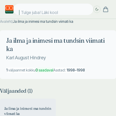
Tulge juba! Läki kooli
Avaleht
/
Ja ilma ja inimesi ma tundsin viimati ka
Täpsem
Täpsem
otsing
otsing
Ja ilma ja inimesi ma tundsin viimati
ka
Karl August Hindrey
1
väljaannet kokku
0
saadaval
Aastad:
1998
–
1998
Väljaanded (
1
)
Ja ilma ja inimesi ma tundsin
viimati ka