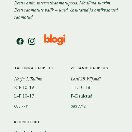
Eesti vanim internetiraamatupood. Maailma suurim
Eesti raamatute valik — uued, kasutatud ja antikvaarsed
raamatud.
TALLINNA KAUPLUS
VILJANDI KAUPLUS
Harju 1, Tallinn
Lossi 28, Viljandi
E–R 10–19
T–L 10–18
L–P 10–17
P–E suletud
683 7711
683 7712
KLIENDITUGI