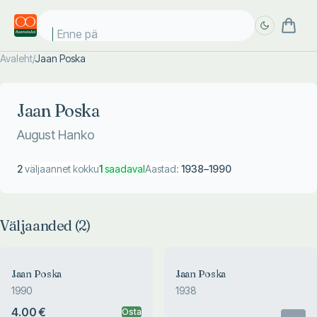
Enne päi
Avaleht
/
Jaan Poska
Täpsem
Täpsem
otsing
otsing
Jaan Poska
August Hanko
2
väljaannet kokku
1
saadaval
Aastad:
1938
–
1990
Väljaanded (
2
)
Jaan Poska
Jaan Poska
1990
1938
4.00 €
Osta
Otsas