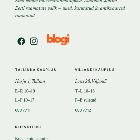
Eesti vanim internetiraamatupood. Maailma suurim
Eesti raamatute valik — uued, kasutatud ja antikvaarsed
raamatud.
TALLINNA KAUPLUS
VILJANDI KAUPLUS
Harju 1, Tallinn
Lossi 28, Viljandi
E–R 10–19
T–L 10–18
L–P 10–17
P–E suletud
683 7711
683 7712
KLIENDITUGI
Kohaletoimetamine