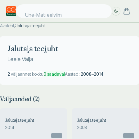
Une-Mati eelviima
Avaleht
/
Jalutaja teejuht
Täpsem
Täpsem
otsing
otsing
Jalutaja teejuht
Leele Välja
2
väljaannet kokku
0
saadaval
Aastad:
2008
–
2014
Väljaanded (
2
)
Jalutaja teejuht
Jalutaja teejuht
2014
2008
Otsas
Otsas