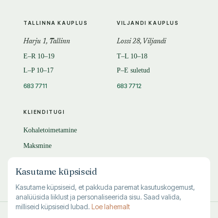
TALLINNA KAUPLUS
VILJANDI KAUPLUS
Harju 1, Tallinn
Lossi 28, Viljandi
E–R 10–19
T–L 10–18
L–P 10–17
P–E suletud
683 7711
683 7712
KLIENDITUGI
Kohaletoimetamine
Maksmine
Tagastamine
Kasutame küpsiseid
KKK
Kasutame küpsiseid, et pakkuda paremat kasutuskogemust,
analüüsida liiklust ja personaliseerida sisu. Saad valida,
milliseid küpsiseid lubad.
Loe lahemalt
© 1995–
2026
Kuutõrvaja OÜ · reg. 10463994