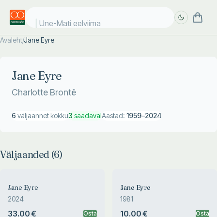
Une-Mati eelviimas
Avaleht
/
Jane Eyre
Täpsem
Täpsem
otsing
otsing
Jane Eyre
Charlotte Brontë
6
väljaannet kokku
3
saadaval
Aastad:
1959
–
2024
Väljaanded (
6
)
Jane Eyre
Jane Eyre
2024
1981
33.00 €
10.00 €
Osta
Osta