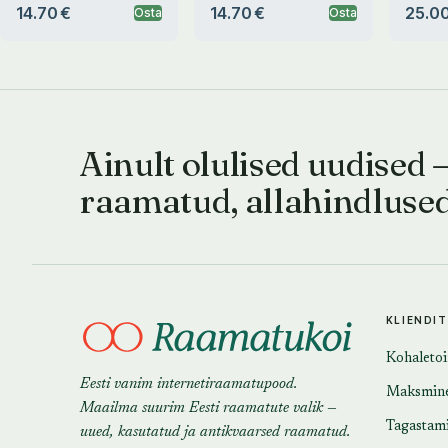
14.70 €
14.70 €
25.00
Osta
Osta
Ainult olulised uudised 
raamatud, allahindluse
KLIENDI
Kohaleto
Eesti vanim internetiraamatupood.
Maksmin
Maailma suurim Eesti raamatute valik —
Tagastam
uued, kasutatud ja antikvaarsed raamatud.