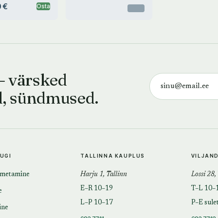
 €
Osta
Otsas
— värsked
d, sündmused.
TUGI
TALLINNA KAUPLUS
VILJAN
imetamine
Harju 1, Tallinn
Lossi 28,
E–R 10–19
T–L 10–
e
L–P 10–17
P–E sule
ine