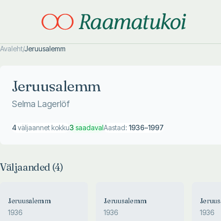
Avaleht
/
Jeruusalemm
Otsi täpsemalt
Otsi täpsemalt
Jeruusalemm
Selma Lagerlöf
4
väljaannet kokku
3
saadaval
Aastad:
1936
–
1997
Väljaanded (
4
)
Jeruusalemm
Jeruusalemm
Jeruu
1936
1936
1936