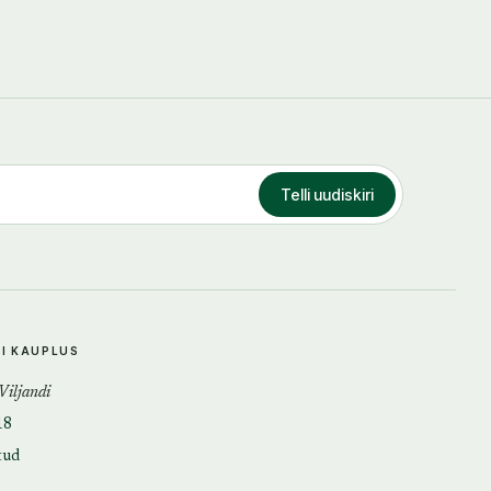
Telli uudiskiri
DI KAUPLUS
 Viljandi
18
tud