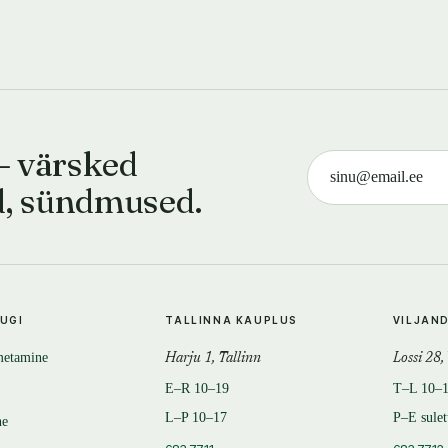
— värsked
d, sündmused.
TUGI
TALLINNA KAUPLUS
VILJAN
metamine
Harju 1, Tallinn
Lossi 28,
E–R 10–19
T–L 10–
L–P 10–17
P–E sule
ne