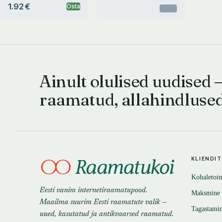
1.92 €
Osta
Otsas
Ainult olulised uudised 
raamatud, allahindluse
KLIENDI
Kohaletoi
Eesti vanim internetiraamatupood.
Maksmine
Maailma suurim Eesti raamatute valik —
Tagastami
uued, kasutatud ja antikvaarsed raamatud.