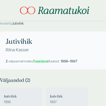
Avaleht
/
Jutivihik
Otsi täpsemalt
Otsi täpsemalt
Jutivihik
Riina Kasser
2
väljaannet kokku
1
saadaval
Aastad:
1996
–
1997
Väljaanded (
2
)
Jutivihik
Jutivihik
1996
1997