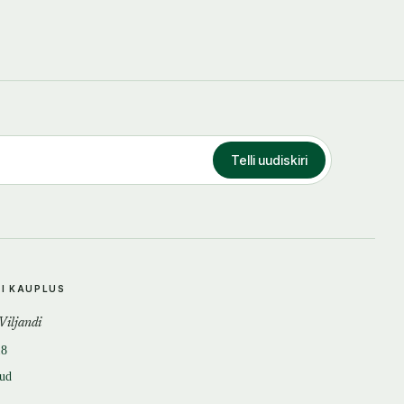
Telli uudiskiri
DI KAUPLUS
 Viljandi
18
tud