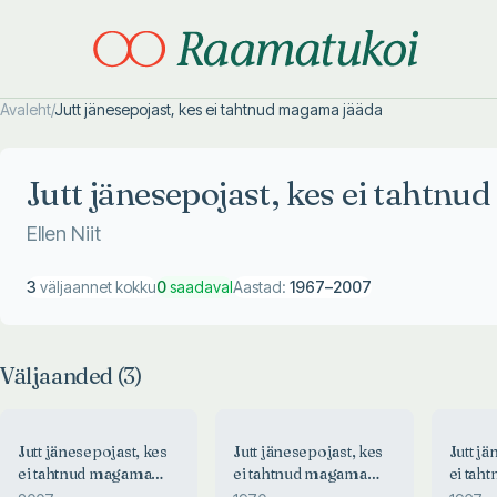
Avaleht
/
Jutt jänesepojast, kes ei tahtnud magama jääda
Otsi täpsemalt
Otsi täpsemalt
Jutt jänesepojast, kes ei tahtn
Ellen Niit
3
väljaannet kokku
0
saadaval
Aastad:
1967
–
2007
Väljaanded (
3
)
Jutt jänesepojast, kes
Jutt jänesepojast, kes
Jutt jä
ei tahtnud magama
ei tahtnud magama
ei tah
jääda
jääda
jääda