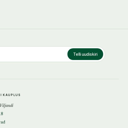
Telli uudiskiri
DI KAUPLUS
 Viljandi
18
tud