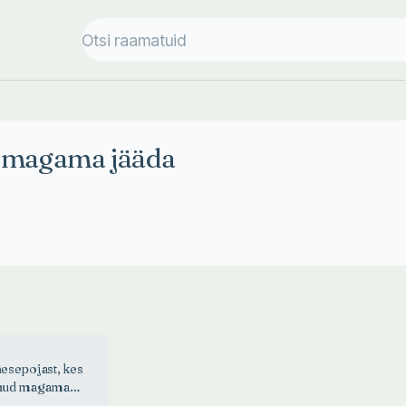
ud magama jääda
nesepojast, kes
tnud magama