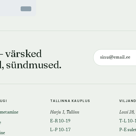
Otsas
— värsked
d, sündmused.
TUGI
TALLINNA KAUPLUS
VILJAN
imetamine
Harju 1, Tallinn
Lossi 28,
E–R 10–19
T–L 10–
e
L–P 10–17
P–E sule
ine