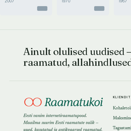
2007
1970
1967
Otsas
Otsas
Ainult olulised uudised 
raamatud, allahindluse
KLIENDI
Kohaleto
Eesti vanim internetiraamatupood.
Maksmin
Maailma suurim Eesti raamatute valik —
Tagastam
uued, kasutatud ja antikvaarsed raamatud.