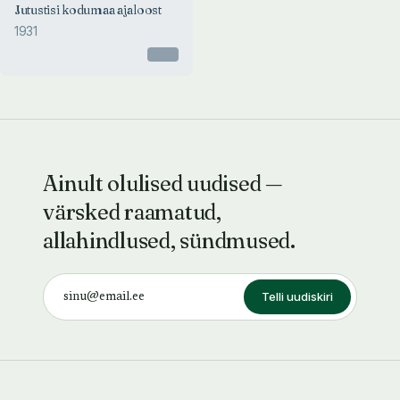
Jutustisi kodumaa ajaloost
1931
Otsas
Ainult olulised uudised —
värsked raamatud,
allahindlused, sündmused.
Telli uudiskiri