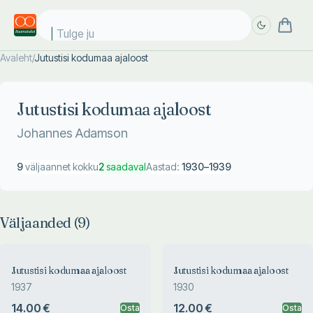
Tulge juba
Avaleht
/
Jutustisi kodumaa ajaloost
Täpsem
Täpsem
otsing
otsing
Jutustisi kodumaa ajaloost
Johannes Adamson
9
väljaannet kokku
2
saadaval
Aastad:
1930
–
1939
Väljaanded (
9
)
Jutustisi kodumaa ajaloost
Jutustisi kodumaa ajaloost
1937
1930
14.00 €
12.00 €
Osta
Osta