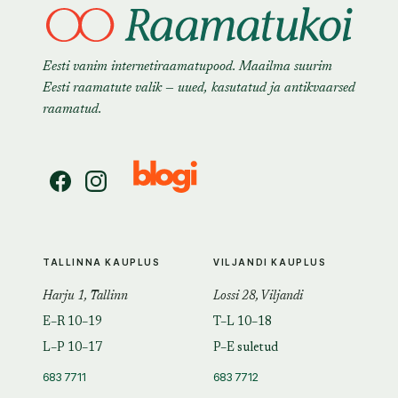
Eesti vanim internetiraamatupood. Maailma suurim
Eesti raamatute valik — uued, kasutatud ja antikvaarsed
raamatud.
TALLINNA KAUPLUS
VILJANDI KAUPLUS
Harju 1, Tallinn
Lossi 28, Viljandi
E–R 10–19
T–L 10–18
L–P 10–17
P–E suletud
683 7711
683 7712