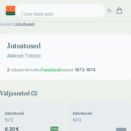
Une-Mati eelvii
Avaleht
/
Jutustused
Täpsem
Täpsem
otsing
otsing
Jutustused
Aleksei Tolstoi
2
väljaannet kokku
1
saadaval
Aastad:
1973
–
1974
Väljaanded (
2
)
Jutustused
Jutustused
1973
1974
6.30 €
Osta
Otsas