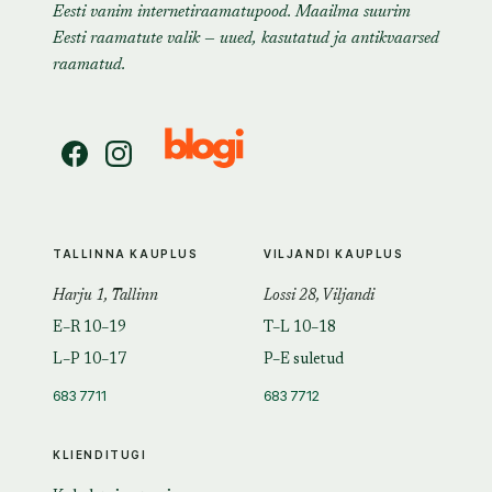
Eesti vanim internetiraamatupood. Maailma suurim
Eesti raamatute valik — uued, kasutatud ja antikvaarsed
raamatud.
TALLINNA KAUPLUS
VILJANDI KAUPLUS
Harju 1, Tallinn
Lossi 28, Viljandi
E–R 10–19
T–L 10–18
L–P 10–17
P–E suletud
683 7711
683 7712
KLIENDITUGI