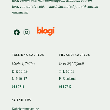
Eesti vanim internetiraamatupood. Maailma suurim
Eesti raamatute valik — uued, kasutatud ja antikvaarsed
raamatud.
TALLINNA KAUPLUS
VILJANDI KAUPLUS
Harju 1, Tallinn
Lossi 28, Viljandi
E–R 10–19
T–L 10–18
L–P 10–17
P–E suletud
683 7711
683 7712
KLIENDITUGI
Kohaletoimetamine