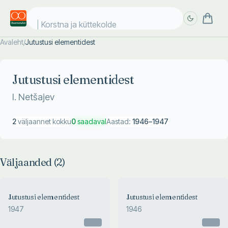
Korstna ja küttekolde
Avaleht
/
Jutustusi elementidest
Täpsem
Täpsem
otsing
otsing
Jutustusi elementidest
I. Netšajev
2
väljaannet kokku
0
saadaval
Aastad:
1946
–
1947
Väljaanded (
2
)
Jutustusi elementidest
Jutustusi elementidest
1947
1946
Otsas
Otsas