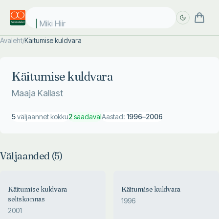
Miki Hiir
Avaleht
/
Käitumise kuldvara
Täpsem
Täpsem
otsing
otsing
Käitumise kuldvara
Maaja Kallast
5
väljaannet kokku
2
saadaval
Aastad:
1996
–
2006
Väljaanded (
5
)
Käitumise kuldvara
Käitumise kuldvara
seltskonnas
1996
2001