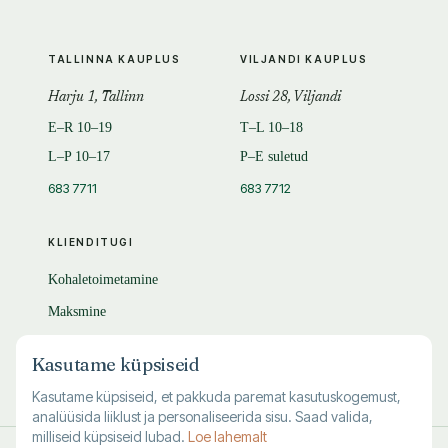
TALLINNA KAUPLUS
VILJANDI KAUPLUS
Harju 1, Tallinn
Lossi 28, Viljandi
E–R 10–19
T–L 10–18
L–P 10–17
P–E suletud
683 7711
683 7712
KLIENDITUGI
Kohaletoimetamine
Maksmine
Tagastamine
Kasutame küpsiseid
KKK
Kasutame küpsiseid, et pakkuda paremat kasutuskogemust,
analüüsida liiklust ja personaliseerida sisu. Saad valida,
milliseid küpsiseid lubad.
Loe lahemalt