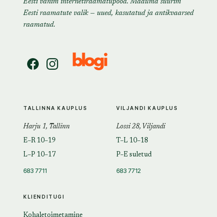
Eesti vanim internetiraamatupood. Maailma suurim
Eesti raamatute valik — uued, kasutatud ja antikvaarsed
raamatud.
TALLINNA KAUPLUS
VILJANDI KAUPLUS
Harju 1, Tallinn
Lossi 28, Viljandi
E–R 10–19
T–L 10–18
L–P 10–17
P–E suletud
683 7711
683 7712
KLIENDITUGI
Kohaletoimetamine