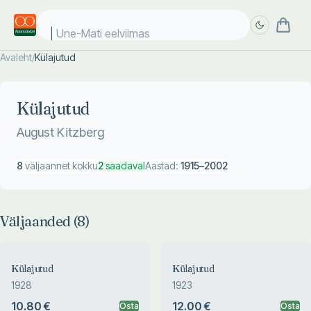
Une-Mati eelviimase
Avaleht
/
Külajutud
Täpsem
Täpsem
otsing
otsing
Külajutud
August Kitzberg
8
väljaannet kokku
2
saadaval
Aastad:
1915
–
2002
Väljaanded (
8
)
Külajutud
Külajutud
1928
1923
10.80 €
12.00 €
Osta
Osta