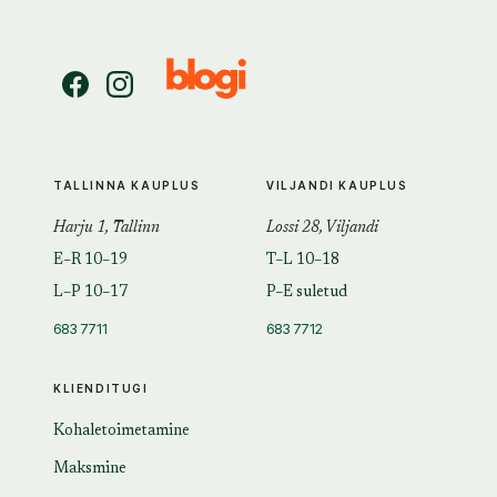
TALLINNA KAUPLUS
VILJANDI KAUPLUS
Harju 1, Tallinn
Lossi 28, Viljandi
E–R 10–19
T–L 10–18
L–P 10–17
P–E suletud
683 7711
683 7712
KLIENDITUGI
Kohaletoimetamine
Maksmine