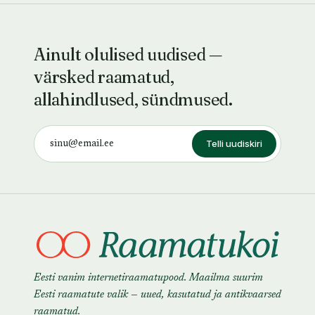
Ainult olulised uudised —
värsked raamatud,
allahindlused, sündmused.
Telli uudiskiri
Eesti vanim internetiraamatupood. Maailma suurim
Eesti raamatute valik — uued, kasutatud ja antikvaarsed
raamatud.