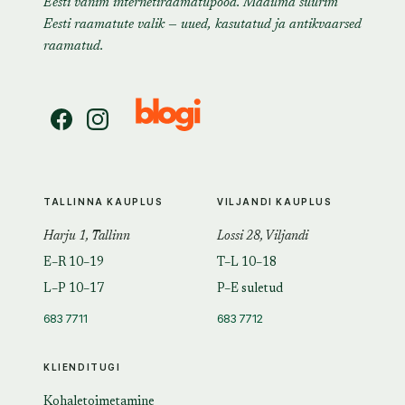
Eesti vanim internetiraamatupood. Maailma suurim
Eesti raamatute valik — uued, kasutatud ja antikvaarsed
raamatud.
TALLINNA KAUPLUS
VILJANDI KAUPLUS
Harju 1, Tallinn
Lossi 28, Viljandi
E–R 10–19
T–L 10–18
L–P 10–17
P–E suletud
683 7711
683 7712
KLIENDITUGI
Kohaletoimetamine