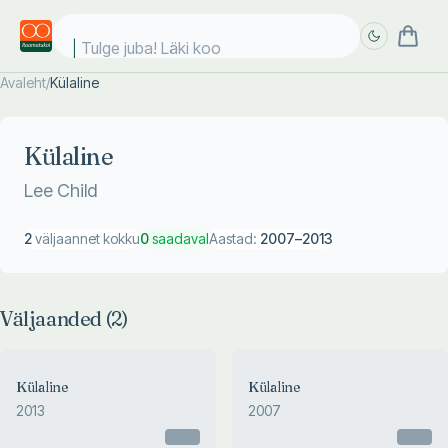
Tulge juba! Läki kool
Avaleht
/
Külaline
Täpsem
Täpsem
otsing
otsing
Külaline
Lee Child
2
väljaannet kokku
0
saadaval
Aastad:
2007
–
2013
Väljaanded (
2
)
Külaline
Külaline
2013
2007
Otsas
Otsas