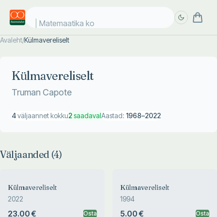
Matemaatika kosm
Avaleht
/
Külmavereliselt
Täpsem
Täpsem
otsing
otsing
Külmavereliselt
Truman Capote
4
väljaannet kokku
2
saadaval
Aastad:
1968
–
2022
Väljaanded (
4
)
Külmavereliselt
Külmavereliselt
2022
1994
23.00 €
5.00 €
Osta
Osta