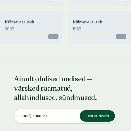
Külmavereliselt
Külmavereliselt
2006
1968
Otsas
Otsas
Ainult olulised uudised —
värsked raamatud,
allahindlused, sündmused.
Telli uudiskiri