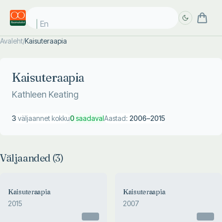
Enn
Avaleht
/
Kaisuteraapia
Täpsem
Täpsem
otsing
otsing
Kaisuteraapia
Kathleen Keating
3
väljaannet kokku
0
saadaval
Aastad:
2006
–
2015
Väljaanded (
3
)
Kaisuteraapia
Kaisuteraapia
2015
2007
Otsas
Otsas