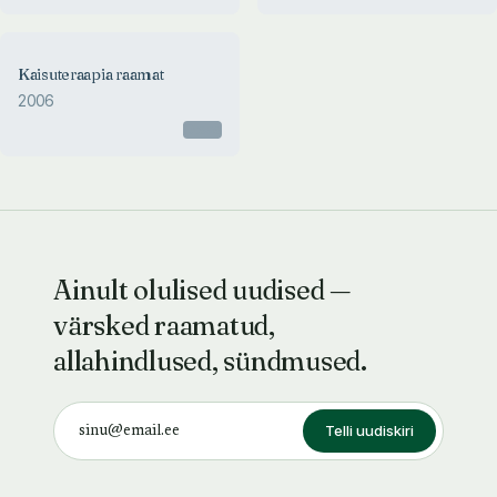
Kaisuteraapia raamat
2006
Otsas
Ainult olulised uudised —
värsked raamatud,
allahindlused, sündmused.
Telli uudiskiri