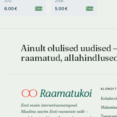
2012
2006
6.00 €
5.00 €
Osta
Osta
Ainult olulised uudised 
raamatud, allahindluse
KLIENDI
Kohaleto
Eesti vanim internetiraamatupood.
Maksmin
Maailma suurim Eesti raamatute valik —
Tagastam