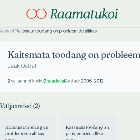
Avaleht
/
Kaitsmata toodang on probleemide allikas
Otsi täpsemalt
Otsi täpsemalt
Kaitsmata toodang on probleemi
Jaak Ostrat
2
väljaannet kokku
2
saadaval
Aastad:
2006
–
2012
Väljaanded (
2
)
Kaitsmata toodang on
Kaitsmata toodang on
probleemide allikas
probleemide allikas