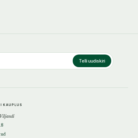
Telli uudiskiri
DI KAUPLUS
 Viljandi
18
tud