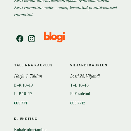
Eesti vanim internetiraamatupood. Maailma suurim
Eesti raamatute valik — uued, kasutatud ja antikvaarsed
raamatud.
TALLINNA KAUPLUS
VILJANDI KAUPLUS
Harju 1, Tallinn
Lossi 28, Viljandi
E–R 10–19
T–L 10–18
L–P 10–17
P–E suletud
683 7711
683 7712
KLIENDITUGI
Kohaletoimetamine