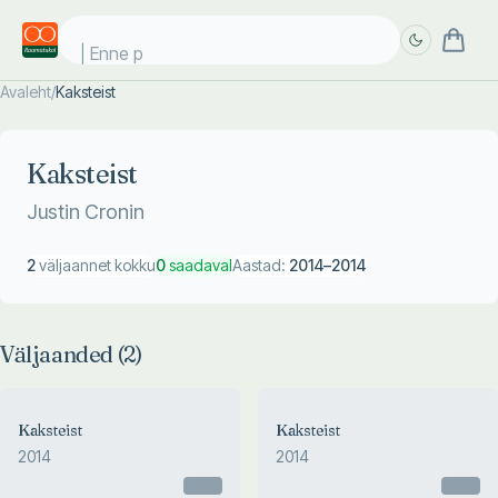
Enne pä
Avaleht
/
Kaksteist
Täpsem
Täpsem
otsing
otsing
Kaksteist
Justin Cronin
2
väljaannet kokku
0
saadaval
Aastad:
2014
–
2014
Väljaanded (
2
)
Kaksteist
Kaksteist
2014
2014
Otsas
Otsas