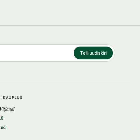
Telli uudiskiri
DI KAUPLUS
 Viljandi
18
tud