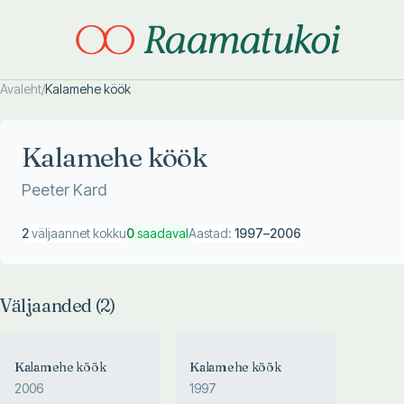
Avaleht
/
Kalamehe köök
Otsi täpsemalt
Otsi täpsemalt
Kalamehe köök
Peeter Kard
2
väljaannet kokku
0
saadaval
Aastad:
1997
–
2006
Väljaanded (
2
)
Kalamehe köök
Kalamehe köök
2006
1997