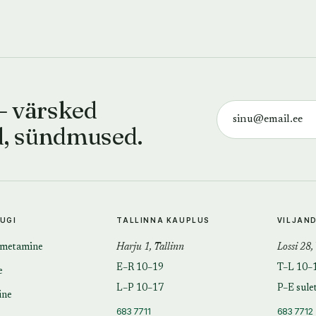
— värsked
d, sündmused.
TUGI
TALLINNA KAUPLUS
VILJAN
imetamine
Harju 1, Tallinn
Lossi 28,
E–R 10–19
T–L 10–
e
L–P 10–17
P–E sule
ine
683 7711
683 7712