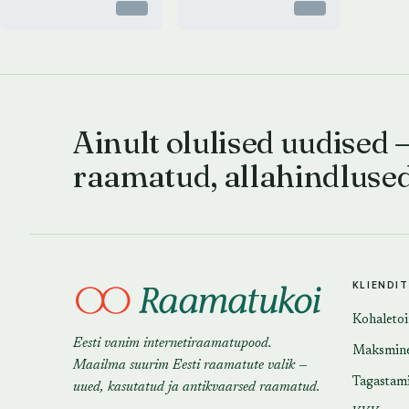
Otsas
Otsas
Ainult olulised uudised 
raamatud, allahindluse
KLIENDI
Kohaleto
Eesti vanim internetiraamatupood.
Maksmin
Maailma suurim Eesti raamatute valik —
Tagastam
uued, kasutatud ja antikvaarsed raamatud.