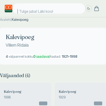
Tulge juba! Läki kooli
Avaleht
/
Kalevipoeg
Täpsem
Täpsem
otsing
otsing
Kalevipoeg
Villem Ridala
4
väljaannet kokku
0
saadaval
Aastad:
1921
–
1998
Väljaanded (
4
)
Kalevipoeg
Kalevipoeg
1998
1929
Otsas
Otsas