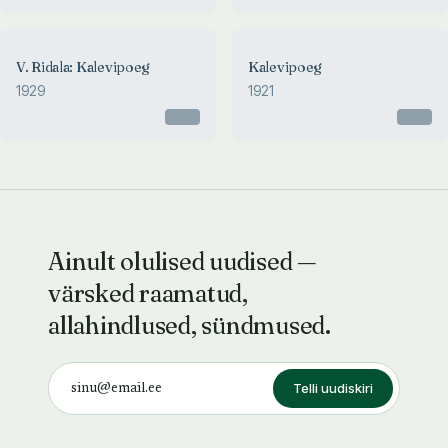
V. Ridala: Kalevipoeg
Kalevipoeg
1929
1921
Otsas
Otsas
Ainult olulised uudised —
värsked raamatud,
allahindlused, sündmused.
Telli uudiskiri