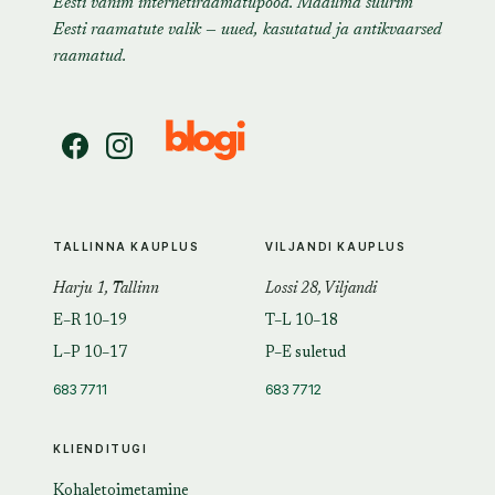
Eesti vanim internetiraamatupood. Maailma suurim
Eesti raamatute valik — uued, kasutatud ja antikvaarsed
raamatud.
TALLINNA KAUPLUS
VILJANDI KAUPLUS
Harju 1, Tallinn
Lossi 28, Viljandi
E–R 10–19
T–L 10–18
L–P 10–17
P–E suletud
683 7711
683 7712
KLIENDITUGI
Kohaletoimetamine