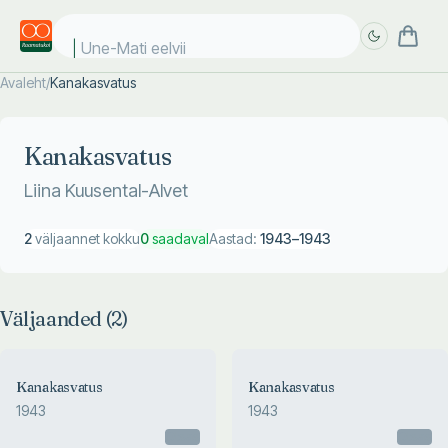
Une-Mati eelviim
Avaleht
/
Kanakasvatus
Täpsem
Täpsem
otsing
otsing
Kanakasvatus
Liina Kuusental-Alvet
2
väljaannet kokku
0
saadaval
Aastad:
1943
–
1943
Väljaanded (
2
)
Kanakasvatus
Kanakasvatus
1943
1943
Otsas
Otsas