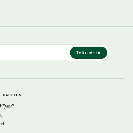
Telli uudiskiri
DI KAUPLUS
 Viljandi
18
tud