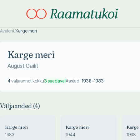
Avaleht
/
Karge meri
Otsi täpsemalt
Otsi täpsemalt
Karge meri
August Gailit
4
väljaannet kokku
3
saadaval
Aastad:
1938
–
1983
Väljaanded (
4
)
Karge meri
Karge meri
Karge
1983
1944
1938