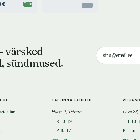
 €
Osta
Otsas
— värsked
d, sündmused.
TUGI
TALLINNA KAUPLUS
VILJAN
metamine
Harju 1, Tallinn
Lossi 28,
E–R 10–19
T–L 10–
L–P 10–17
P–E sule
ne