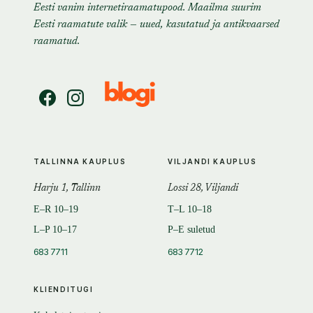
Eesti vanim internetiraamatupood. Maailma suurim
Eesti raamatute valik — uued, kasutatud ja antikvaarsed
raamatud.
TALLINNA KAUPLUS
VILJANDI KAUPLUS
Harju 1, Tallinn
Lossi 28, Viljandi
E–R 10–19
T–L 10–18
L–P 10–17
P–E suletud
683 7711
683 7712
KLIENDITUGI