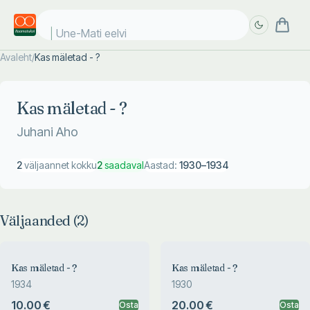
Une-Mati eelvii
Avaleht
/
Kas mäletad - ?
Täpsem
Täpsem
otsing
otsing
Kas mäletad - ?
Juhani Aho
2
väljaannet kokku
2
saadaval
Aastad:
1930
–
1934
Väljaanded (
2
)
Kas mäletad - ?
Kas mäletad - ?
1934
1930
10.00 €
20.00 €
Osta
Osta