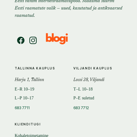
Eesti vanim internetiraamatupood. Maailma suurim
Eesti raamatute valik — uued, kasutatud ja antikvaarsed
raamatud.
TALLINNA KAUPLUS
VILJANDI KAUPLUS
Harju 1, Tallinn
Lossi 28, Viljandi
E–R 10–19
T–L 10–18
L–P 10–17
P–E suletud
683 7711
683 7712
KLIENDITUGI
Kohaletoimetamine