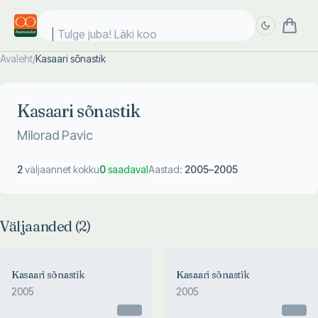
Tulge juba! Läki kool
Avaleht
/
Kasaari sõnastik
Täpsem
Täpsem
otsing
otsing
Kasaari sõnastik
Milorad Pavic
2
väljaannet kokku
0
saadaval
Aastad:
2005
–
2005
Väljaanded (
2
)
Kasaari sõnastik
Kasaari sõnastik
2005
2005
Otsas
Otsas