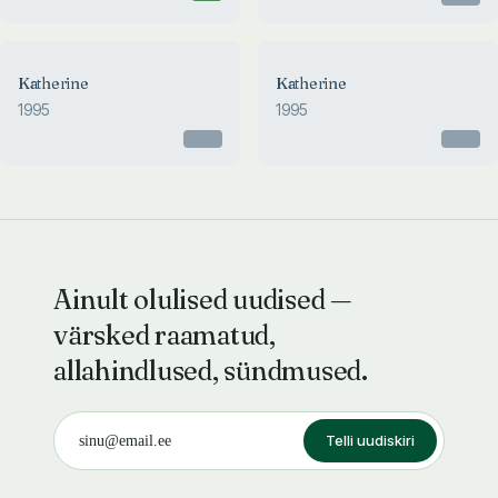
Katherine
Katherine
1995
1995
Otsas
Otsas
Ainult olulised uudised —
värsked raamatud,
allahindlused, sündmused.
Telli uudiskiri