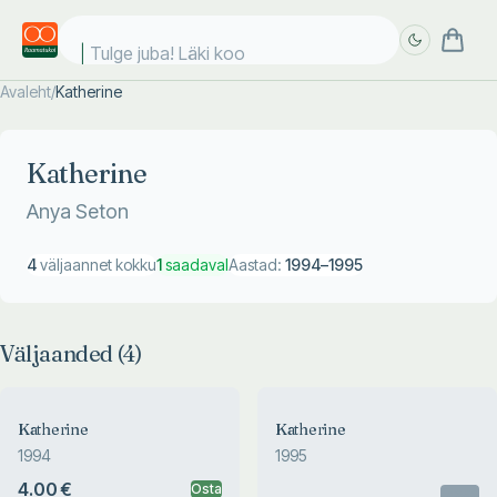
Tulge juba! Läki kool
Avaleht
/
Katherine
Täpsem
Täpsem
otsing
otsing
Katherine
Anya Seton
4
väljaannet kokku
1
saadaval
Aastad:
1994
–
1995
Väljaanded (
4
)
Katherine
Katherine
1994
1995
4.00 €
Osta
Otsas