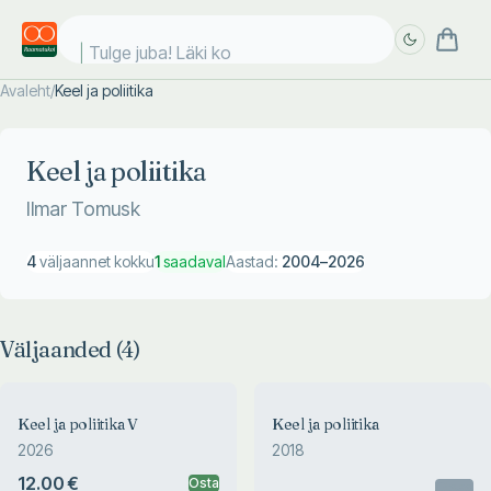
Tulge juba! Läki koo
Avaleht
/
Keel ja poliitika
Täpsem
Täpsem
otsing
otsing
Keel ja poliitika
Ilmar Tomusk
4
väljaannet kokku
1
saadaval
Aastad:
2004
–
2026
Väljaanded (
4
)
Keel ja poliitika V
Keel ja poliitika
2026
2018
12.00 €
Osta
Otsas