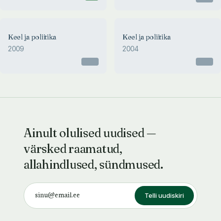
Keel ja poliitika
Keel ja poliitika
2009
2004
Otsas
Otsas
Ainult olulised uudised —
värsked raamatud,
allahindlused, sündmused.
Telli uudiskiri