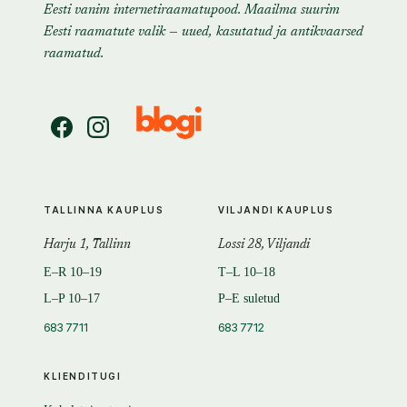
Eesti vanim internetiraamatupood. Maailma suurim
Eesti raamatute valik — uued, kasutatud ja antikvaarsed
raamatud.
TALLINNA KAUPLUS
VILJANDI KAUPLUS
Harju 1, Tallinn
Lossi 28, Viljandi
E–R 10–19
T–L 10–18
L–P 10–17
P–E suletud
683 7711
683 7712
KLIENDITUGI