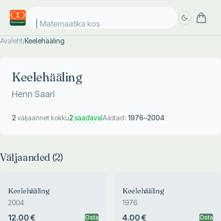
Matemaatika kosm
Avaleht
/
Keelehääling
Täpsem
Täpsem
otsing
otsing
Keelehääling
Henn Saari
2
väljaannet kokku
2
saadaval
Aastad:
1976
–
2004
Väljaanded (
2
)
Keelehääling
Keelehääling
2004
1976
12.00 €
4.00 €
Osta
Osta