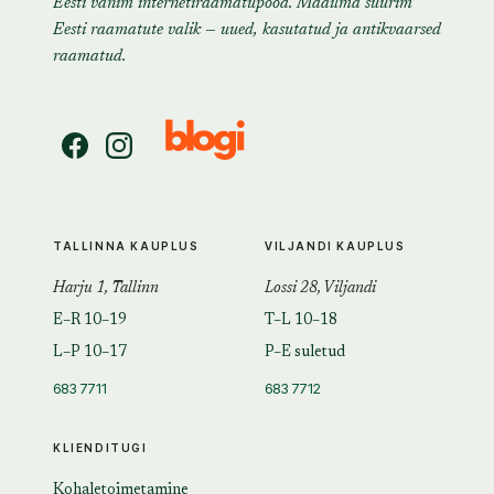
Eesti vanim internetiraamatupood. Maailma suurim
Eesti raamatute valik — uued, kasutatud ja antikvaarsed
raamatud.
TALLINNA KAUPLUS
VILJANDI KAUPLUS
Harju 1, Tallinn
Lossi 28, Viljandi
E–R 10–19
T–L 10–18
L–P 10–17
P–E suletud
683 7711
683 7712
KLIENDITUGI
Kohaletoimetamine