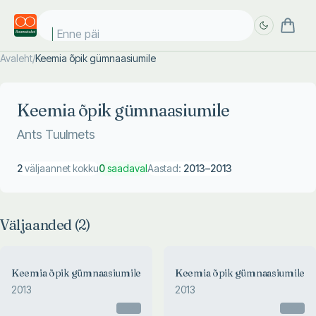
Enne päik
Avaleht
/
Keemia õpik gümnaasiumile
Täpsem
Täpsem
otsing
otsing
Keemia õpik gümnaasiumile
Ants Tuulmets
2
väljaannet kokku
0
saadaval
Aastad:
2013
–
2013
Väljaanded (
2
)
Keemia õpik gümnaasiumile
Keemia õpik gümnaasiumile
2013
2013
Otsas
Otsas