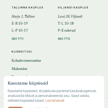
TALLINNA KAUPLUS
VILJANDI KAUPLUS
Harju 1, Tallinn
Lossi 28, Viljandi
E–R 10–19
T–L 10–18
L–P 10–17
P–E suletud
683 7711
683 7712
KLIENDITUGI
Kohaletoimetamine
Maksmine
Tagastamine
Kasutame küpsiseid
KKK
Kasutame küpsiseid, et pakkuda paremat kasutuskogemust,
analüüsida liiklust ja personaliseerida sisu. Saad valida,
milliseid küpsiseid lubad.
Loe lahemalt
© 1995–
2026
Kuutõrvaja OÜ · reg. 10463994