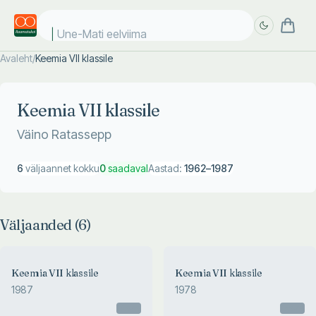
Une-Mati eelviimas
Avaleht
/
Keemia VII klassile
Täpsem
Täpsem
otsing
otsing
Keemia VII klassile
Väino Ratassepp
6
väljaannet kokku
0
saadaval
Aastad:
1962
–
1987
Väljaanded (
6
)
Keemia VII klassile
Keemia VII klassile
1987
1978
Otsas
Otsas