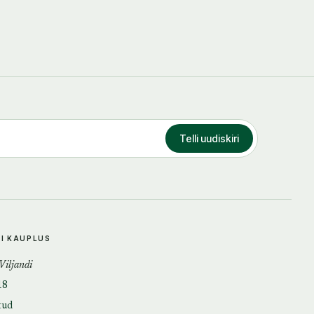
Telli uudiskiri
DI KAUPLUS
 Viljandi
18
tud