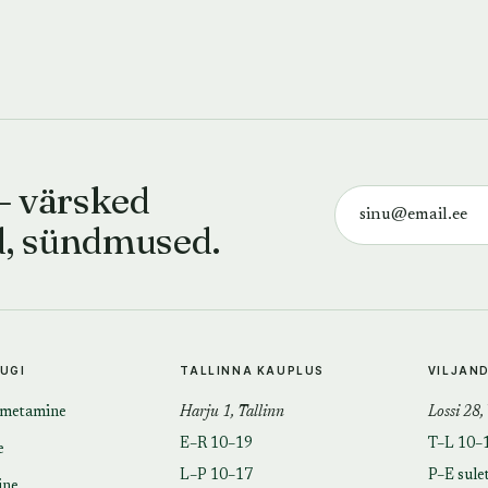
— värsked
d, sündmused.
TUGI
TALLINNA KAUPLUS
VILJAN
imetamine
Harju 1, Tallinn
Lossi 28,
E–R 10–19
T–L 10–
e
L–P 10–17
P–E sule
ine