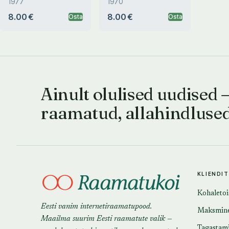
1977
1970
8.00 €
8.00 €
Osta
Osta
Ainult olulised uudised 
raamatud, allahindluse
KLIENDI
Kohaleto
Eesti vanim internetiraamatupood.
Maksmin
Maailma suurim Eesti raamatute valik —
Tagastam