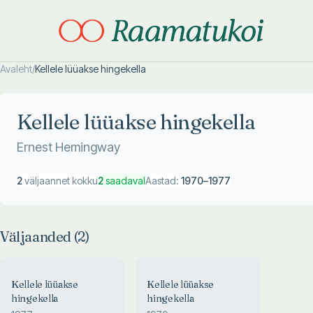
Avaleht
/
Kellele lüüakse hingekella
Otsi täpsemalt
Otsi täpsemalt
Kellele lüüakse hingekella
Ernest Hemingway
2
väljaannet kokku
2
saadaval
Aastad:
1970
–
1977
Väljaanded (
2
)
Kellele lüüakse
Kellele lüüakse
hingekella
hingekella