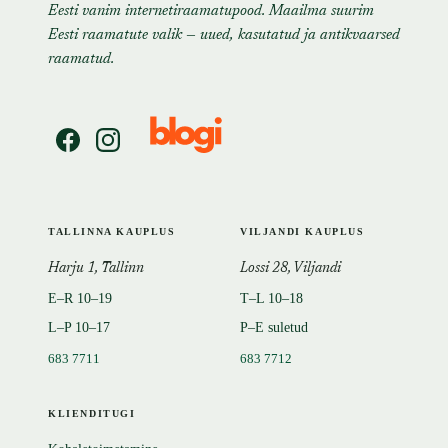
Eesti vanim internetiraamatupood. Maailma suurim
Eesti raamatute valik — uued, kasutatud ja antikvaarsed
raamatud.
TALLINNA KAUPLUS
VILJANDI KAUPLUS
Harju 1, Tallinn
Lossi 28, Viljandi
E–R 10–19
T–L 10–18
L–P 10–17
P–E suletud
683 7711
683 7712
KLIENDITUGI