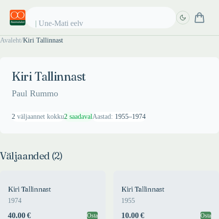
Une-Mati eelvi
Avaleht
/
Kiri Tallinnast
Täpsem
Täpsem
otsing
otsing
Kiri Tallinnast
Paul Rummo
2
väljaannet kokku
2
saadaval
Aastad:
1955
–
1974
Väljaanded (
2
)
Kiri Tallinnast
Kiri Tallinnast
1974
1955
40.00 €
10.00 €
Osta
Osta