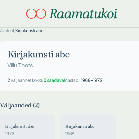
Avaleht
/
Kirjakunsti abc
Otsi täpsemalt
Otsi täpsemalt
Kirjakunsti abc
Villu Toots
2
väljaannet kokku
0
saadaval
Aastad:
1968
–
1972
Väljaanded (
2
)
Kirjakunsti abc
Kirjakunsti abc
1972
1968