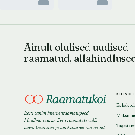
Otsas
Otsas
Ainult olulised uudised 
raamatud, allahindluse
KLIENDI
Kohaleto
Eesti vanim internetiraamatupood.
Maksmin
Maailma suurim Eesti raamatute valik —
Tagastam
uued, kasutatud ja antikvaarsed raamatud.