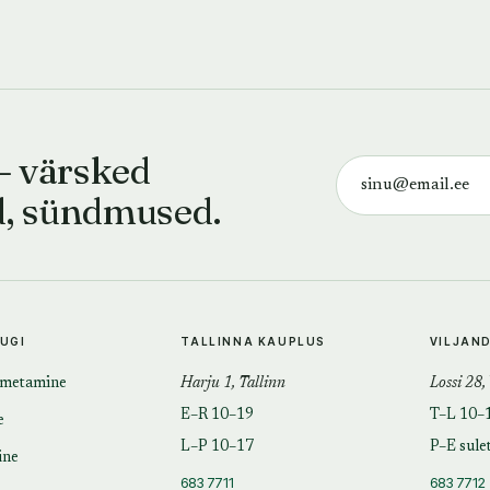
— värsked
d, sündmused.
TUGI
TALLINNA KAUPLUS
VILJAN
imetamine
Harju 1, Tallinn
Lossi 28,
E–R 10–19
T–L 10–
e
L–P 10–17
P–E sule
ine
683 7711
683 7712