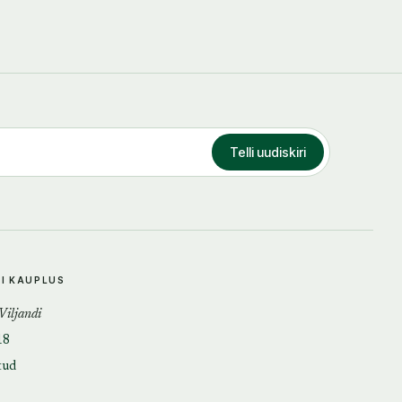
Telli uudiskiri
DI KAUPLUS
 Viljandi
18
tud