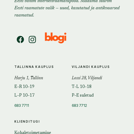
Eesti vanim internetiraamatupood. Maailma suurim
Eesti raamatute valik — uued, kasutatud ja antikvaarsed
raamatud.
TALLINNA KAUPLUS
VILJANDI KAUPLUS
Harju 1, Tallinn
Lossi 28, Viljandi
E–R 10–19
T–L 10–18
L–P 10–17
P–E suletud
683 7711
683 7712
KLIENDITUGI
Kohaletoimetamine