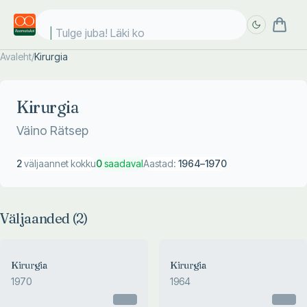
Tulge juba! Läki koo
Avaleht
/
Kirurgia
Täpsem
Täpsem
otsing
otsing
Kirurgia
Väino Rätsep
2
väljaannet kokku
0
saadaval
Aastad:
1964
–
1970
Väljaanded (
2
)
Kirurgia
Kirurgia
1970
1964
Otsas
Otsas