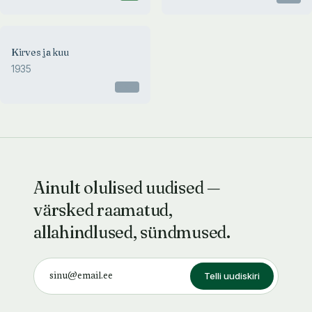
Kirves ja kuu
1935
Otsas
Ainult olulised uudised —
värsked raamatud,
allahindlused, sündmused.
Telli uudiskiri