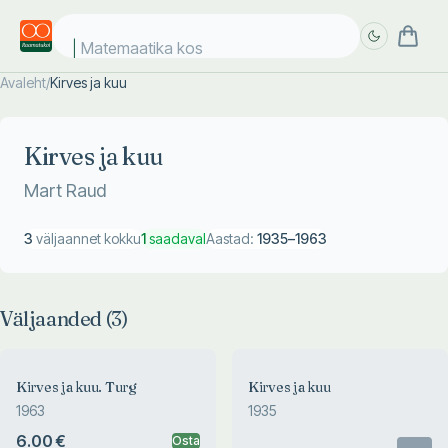
Matemaatika kosmo
Avaleht
/
Kirves ja kuu
Täpsem
Täpsem
otsing
otsing
Kirves ja kuu
Mart Raud
3
väljaannet kokku
1
saadaval
Aastad:
1935
–
1963
Väljaanded (
3
)
Kirves ja kuu. Turg
Kirves ja kuu
1963
1935
6.00 €
Osta
Otsas