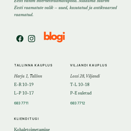
Eesti vanim internetiraamatupood. Maailma suurim
Eesti raamatute valik — uued, kasutatud ja antikvaarsed
raamatud.
TALLINNA KAUPLUS
VILJANDI KAUPLUS
Harju 1, Tallinn
Lossi 28, Viljandi
E–R 10–19
T–L 10–18
L–P 10–17
P–E suletud
683 7711
683 7712
KLIENDITUGI
Kohaletoimetamine