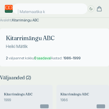
Matemaatika ko
Avaleht
/
Kitarrimängu ABC
Täpsem
Täpsem
otsing
otsing
Kitarrimängu ABC
Heiki Mätlik
2
väljaannet kokku
0
saadaval
Aastad:
1986
–
1999
Väljaanded (
2
)
Kitarrimängu ABC
Kitarrimängu ABC
1999
1986
Otsas
Otsas