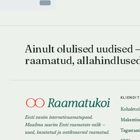
Otsas
Ainult olulised uudised 
raamatud, allahindluse
KLIENDI
Kohaleto
Eesti vanim internetiraamatupood.
Maksmin
Maailma suurim Eesti raamatute valik —
Tagastam
uued, kasutatud ja antikvaarsed raamatud.