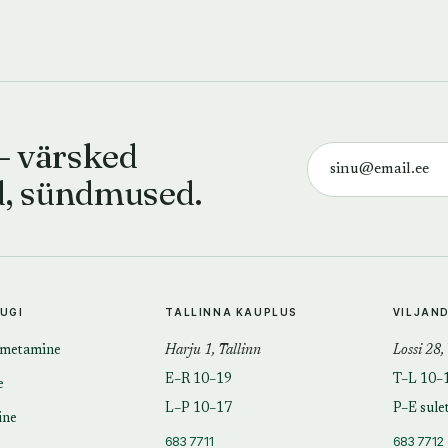
— värsked
d, sündmused.
TUGI
TALLINNA KAUPLUS
VILJAN
imetamine
Harju 1, Tallinn
Lossi 28,
E–R 10–19
T–L 10–
e
L–P 10–17
P–E sule
ine
683 7711
683 7712