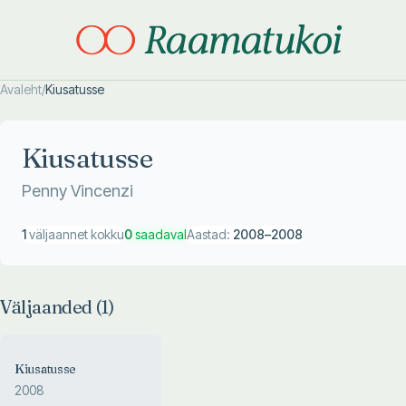
Avaleht
/
Kiusatusse
Otsi täpsemalt
Otsi täpsemalt
Kiusatusse
Penny Vincenzi
1
väljaannet kokku
0
saadaval
Aastad:
2008
–
2008
Väljaanded (
1
)
Kiusatusse
2008