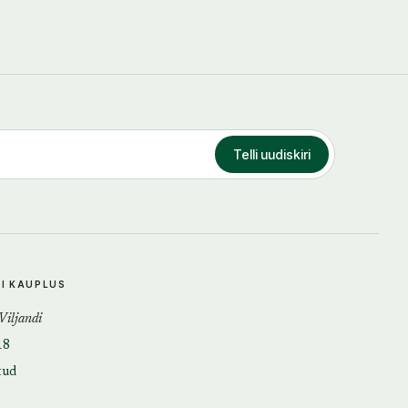
Telli uudiskiri
DI KAUPLUS
 Viljandi
18
tud