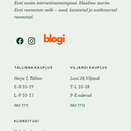
Eesti vanim internetiraamatupood. Maailma suurim
Eesti raamatute valik — uued, kasutatud ja antikvaarsed
raamatud.
TALLINNA KAUPLUS
VILJANDI KAUPLUS
Harju 1, Tallinn
Lossi 28, Viljandi
E–R 10–19
T–L 10–18
L–P 10–17
P–E suletud
683 7711
683 7712
KLIENDITUGI