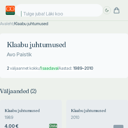
Tulge juba! Läki kooli
Avaleht
/
Klaabu juhtumused
Täpsem
Täpsem
otsing
otsing
Klaabu juhtumused
Avo Paistik
2
väljaannet kokku
1
saadaval
Aastad:
1989
–
2010
Väljaanded (
2
)
Klaabu juhtumused
Klaabu juhtumused
1989
2010
4.00 €
Osta
Otsas