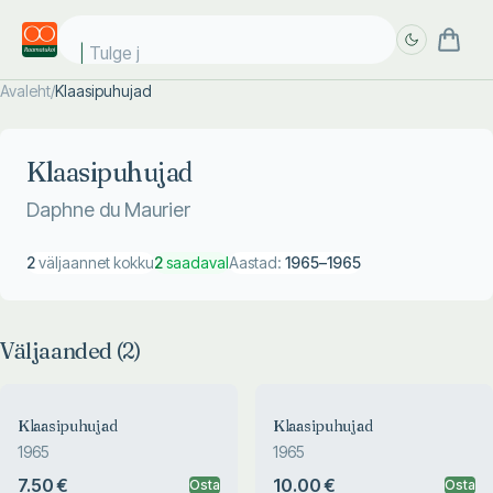
Tulge ju
Avaleht
/
Klaasipuhujad
Täpsem
Täpsem
otsing
otsing
Klaasipuhujad
Daphne du Maurier
2
väljaannet kokku
2
saadaval
Aastad:
1965
–
1965
Väljaanded (
2
)
Klaasipuhujad
Klaasipuhujad
1965
1965
7.50 €
10.00 €
Osta
Osta