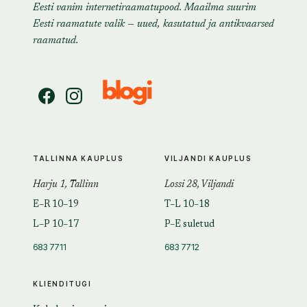
Eesti vanim internetiraamatupood. Maailma suurim
Eesti raamatute valik — uued, kasutatud ja antikvaarsed
raamatud.
TALLINNA KAUPLUS
VILJANDI KAUPLUS
Harju 1, Tallinn
Lossi 28, Viljandi
E–R 10–19
T–L 10–18
L–P 10–17
P–E suletud
683 7711
683 7712
KLIENDITUGI