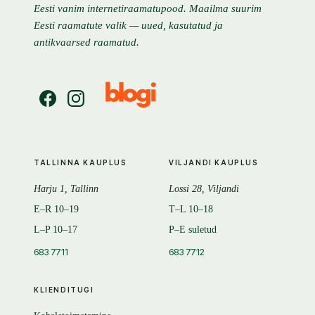
Eesti vanim internetiraamatupood. Maailma suurim
Eesti raamatute valik — uued, kasutatud ja
antikvaarsed raamatud.
TALLINNA KAUPLUS
VILJANDI KAUPLUS
Harju 1, Tallinn
Lossi 28, Viljandi
E–R 10–19
T–L 10–18
L–P 10–17
P–E suletud
683 7711
683 7712
KLIENDITUGI