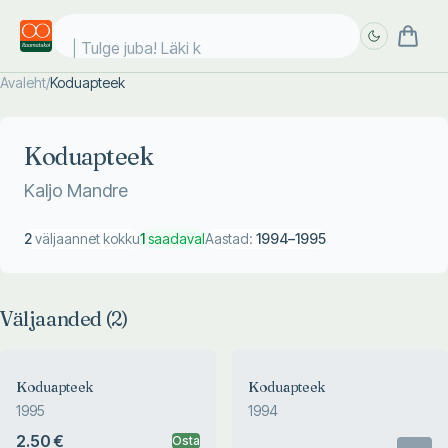
Tulge juba! Läki ko
Avaleht
/
Koduapteek
Täpsem
Täpsem
otsing
otsing
Koduapteek
Kaljo Mandre
2
väljaannet kokku
1
saadaval
Aastad:
1994
–
1995
Väljaanded (
2
)
Koduapteek
Koduapteek
1995
1994
2.50 €
Osta
Otsas