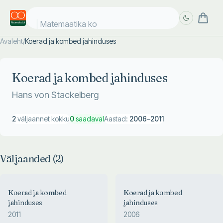
Matemaatika kos
Avaleht
/
Koerad ja kombed jahinduses
Täpsem
Täpsem
otsing
otsing
Koerad ja kombed jahinduses
Hans von Stackelberg
2
väljaannet kokku
0
saadaval
Aastad:
2006
–
2011
Väljaanded (
2
)
Koerad ja kombed
Koerad ja kombed
jahinduses
jahinduses
2011
2006