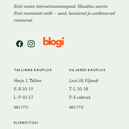
Eesti vanim internetiraamatupood. Maailma suurim
Eesti raamatute valik — uued, kasutatud ja antikvaarsed
raamatud.
TALLINNA KAUPLUS
VILJANDI KAUPLUS
Harju 1, Tallinn
Lossi 28, Viljandi
E–R 10–19
T–L 10–18
L–P 10–17
P–E suletud
683 7711
683 7712
KLIENDITUGI