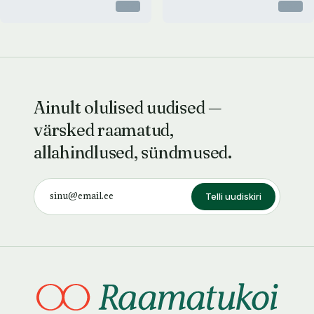
Otsas
Otsas
Ainult olulised uudised —
värsked raamatud,
allahindlused, sündmused.
Telli uudiskiri