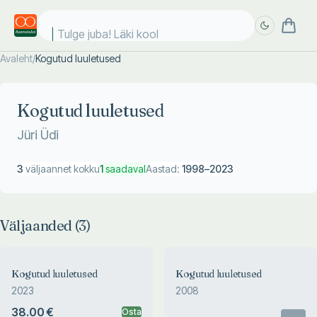
Tulge juba! Läki kooli
Avaleht
/
Kogutud luuletused
Täpsem
Täpsem
otsing
otsing
Kogutud luuletused
Jüri Üdi
3
väljaannet kokku
1
saadaval
Aastad:
1998
–
2023
Väljaanded (
3
)
Kogutud luuletused
Kogutud luuletused
2023
2008
38.00 €
Osta
Otsas