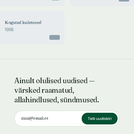
Kogutud luuletused
1998
Otsas
Ainult olulised uudised —
värsked raamatud,
allahindlused, sündmused.
Telli uudiskiri