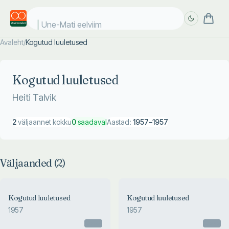
Une-Mati eelviima
Avaleht
/
Kogutud luuletused
Täpsem
Täpsem
otsing
otsing
Kogutud luuletused
Heiti Talvik
2
väljaannet kokku
0
saadaval
Aastad:
1957
–
1957
Väljaanded (
2
)
Kogutud luuletused
Kogutud luuletused
1957
1957
Otsas
Otsas