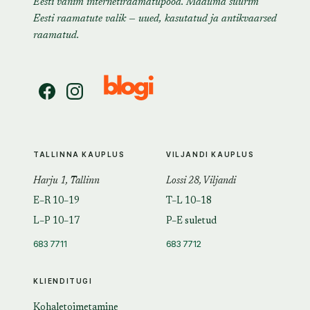
Eesti vanim internetiraamatupood. Maailma suurim
Eesti raamatute valik — uued, kasutatud ja antikvaarsed
raamatud.
TALLINNA KAUPLUS
VILJANDI KAUPLUS
Harju 1, Tallinn
Lossi 28, Viljandi
E–R 10–19
T–L 10–18
L–P 10–17
P–E suletud
683 7711
683 7712
KLIENDITUGI
Kohaletoimetamine