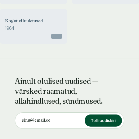
Kogutud luuletused
1964
Otsas
Ainult olulised uudised —
värsked raamatud,
allahindlused, sündmused.
Telli uudiskiri