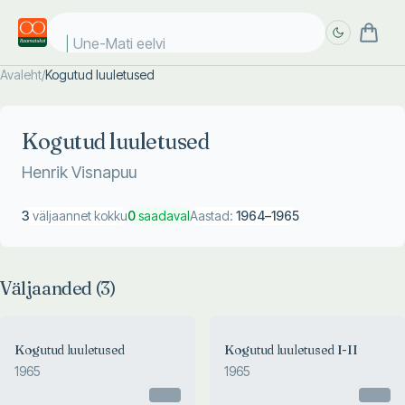
Une-Mati eelviim
Avaleht
/
Kogutud luuletused
Täpsem
Täpsem
otsing
otsing
Kogutud luuletused
Henrik Visnapuu
3
väljaannet kokku
0
saadaval
Aastad:
1964
–
1965
Väljaanded (
3
)
Kogutud luuletused
Kogutud luuletused I-II
1965
1965
Otsas
Otsas